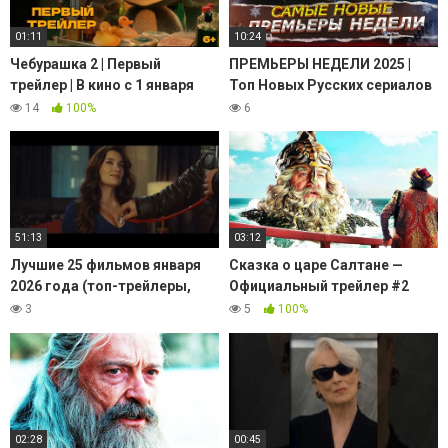
01:11
10:24
Чебурашка 2 | Первый
ПРЕМЬЕРЫ НЕДЕЛИ 2025 |
трейлер | В кино с 1 января
Топ Новых Русских сериалов
2026 года @START_SHOWS
и фильмов декабрь январь
14
100%
6
2025-2026
51:13
03:12
Лучшие 25 фильмов января
Сказка о царе Салтане —
2026 года (топ-трейлеры,
Официальный трейлер #2
новинки, премьеры)
(2026)
3
5
100%
02:28
00:45