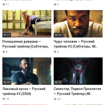
Криминальный Триллер | 🎥
#daynighttv #триллер
11
5
Полный Фильм HD 2026
#фильмы #трейлер
01:11
02:19
Похищенная девушка —
Чудо-человек — Русский
Русский трейлер (Субтитры,
трейлер #2 (Субтитры, 4К,
2026)
2026)
8
6
02:25
02:19
Лакомый кусок — Русский
Синистер. Первое Проклятие
трейлер #2 (2026)
— Русский Трейлер (4K
Дубляж, 2026)
10
10