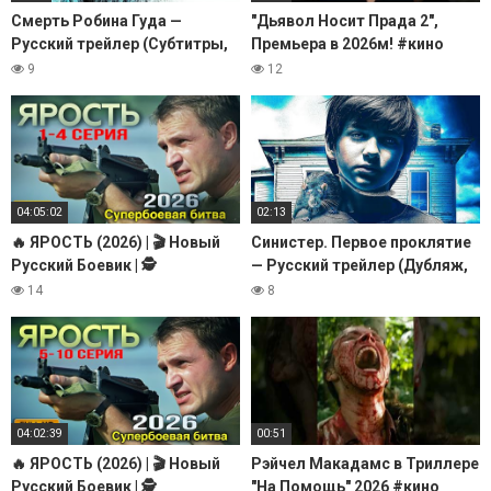
Смерть Робина Гуда —
"Дьявол Носит Прада 2",
Русский трейлер (Субтитры,
Премьера в 2026м! #кино
4К, 2026)
#daynighttv #фильмы #кино
9
12
#звезды #стиль #трейлер
04:05:02
02:13
🔥 ЯРОСТЬ (2026) | 🎬 Новый
Синистер. Первое проклятие
Русский Боевик | 🕵️
— Русский трейлер (Дубляж,
Криминальный Триллер | 🎥
2026)
14
8
Полный Фильм HD
04:02:39
00:51
🔥 ЯРОСТЬ (2026) | 🎬 Новый
Рэйчел Макадамс в Триллере
Русский Боевик | 🕵️
"На Помощь" 2026 #кино