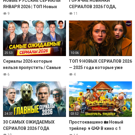
НОВЫЕ РУССКИЕ СЕРИАЛЫ
ГОРЯЧИЕ НОВИНКИ
ЯНВАРЯ 2026 | ТОП Новых
СЕРИАЛОВ 2026 ГОДА,
сериалов и фильмов 2026
КОТОРЫЕ ВСЕ ЖДУТ | ТЫ
9
11
года
ТОЧНО НЕ ПРОПУСТИШЬ
МИМО ЭТИ СЕРИАЛЫ
25:53
10:06
Сериалы 2026 которые
ТОП 9 НОВЫХ СЕРИАЛОВ 2026
нельзя пропустить / Самые
— 2025 года которые уже
ожидаемые сериалы года //
вышли! / НОВЫЕ СЕРИАЛЫ
6
4
ДКино
(ОБЗОР ЛУЧШИХ НОВИНОК)
24:37
03:52
30 САМЫХ ОЖИДАЕМЫХ
Простоквашино 🏡 Новый
СЕРИАЛОВ 2026 ГОДА
трейлер 👦🐱🐶 В кино с 1
января
10