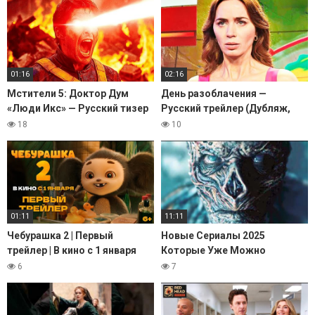
01:16
02:16
Мстители 5: Доктор Дум
День разоблачения —
«Люди Икс» — Русский тизер
Русский трейлер (Дубляж,
(Дубляж, 2026)
2026)
18
10
01:11
11:11
Чебурашка 2 | Первый
Новые Сериалы 2025
трейлер | В кино с 1 января
Которые Уже Можно
2026 года @START_SHOWS
Посмотреть. Премьеры и
6
7
Новые Сезоны