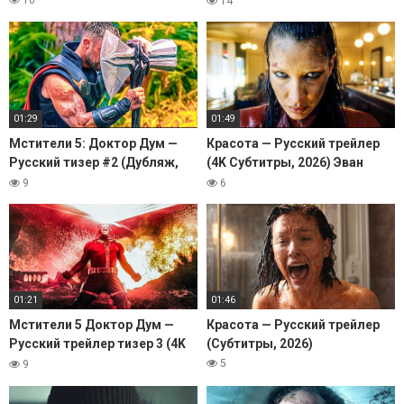
14
01:29
01:49
Мстители 5: Доктор Дум —
Красота — Русский трейлер
Русский тизер #2 (Дубляж,
(4K Субтитры, 2026) Эван
2026) Тор
Питерс
9
6
01:21
01:46
Мстители 5 Доктор Дум —
Красота — Русский трейлер
Русский трейлер тизер 3 (4K
(Субтитры, 2026)
Дубляж, 2026) Люди-Икс,
5
9
Скотт Саммерс