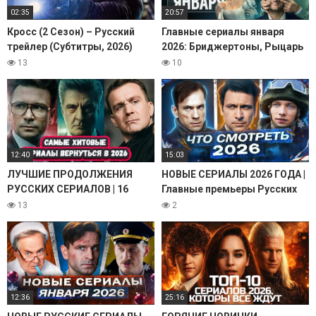
02:35
20:57
Кросс (2 Сезон) – Русский
Главные сериалы января
трейлер (Субтитры, 2026)
2026: Бриджертоны, Рыцарь
Алекс Кросс, Amazon Сериал
Семи Королевств, Ландыши
13
10
HD
12:40
15:03
ЛУЧШИЕ ПРОДОЛЖЕНИЯ
НОВЫЕ СЕРИАЛЫ 2026 ГОДА |
РУССКИХ СЕРИАЛОВ | 16
Главные премьеры Русских
Самых Ожидаемых Русских
сериалов и фильмов 2026
13
2
сериалов 2026 года
12:36
25:16