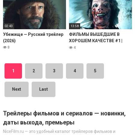
02:43
13:58
Убежище — Русский трейлер
ФИЛЬМЫ ВЫШЕДШИЕ В
(2026)
ХОРОШЕМ КАЧЕСТВЕ #1 |
Январь, 2026 | Новые фильмы
8
4
в HD
1
2
3
4
5
Next
Last
Трейлеры фильмов и сериалов — новинки,
даты выхода, премьеры
NiceFilm.ru — это удобный каталог трейлеров фильмов и