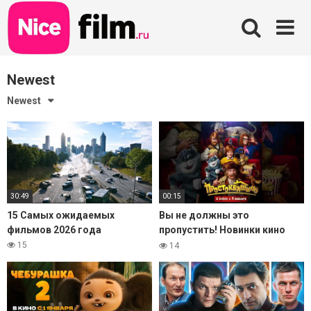
Skip
to
content
Newest
Newest
30:49
00:15
15 Самых ожидаемых
Вы не должны это
фильмов 2026 года
пропустить! Новинки кино
2026. Часть 1
15
14