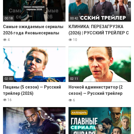
00:18
00:42
Самые ожидаемые сериалы
КЛИНИКА: ПЕРЕЗАГРУЗКА
2026 года #новыесериалы
(2026) | РУССКИЙ ТРЕЙЛЕР С
#чтопосмотреть
ТЕМИ САМЫМИ ГОЛОСАМИ
4
10
#новинки2026
MTV (РЫБОВ И
ТРЫНДЯЙКИНА, RHS)
02:00
02:11
Пацаны (5 сезон) — Русский
Ночной администратор (2
трейлер (2026)
сезон) — Русский трейлер
(2026)
16
6