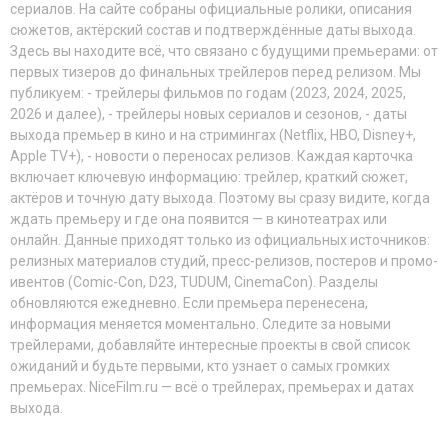
сериалов. На сайте собраны официальные ролики, описания
сюжетов, актёрский состав и подтверждённые даты выхода.
Здесь вы находите всё, что связано с будущими премьерами: от
первых тизеров до финальных трейлеров перед релизом. Мы
публикуем: - трейлеры фильмов по годам (2023, 2024, 2025,
2026 и далее), - трейлеры новых сериалов и сезонов, - даты
выхода премьер в кино и на стримингах (Netflix, HBO, Disney+,
Apple TV+), - новости о переносах релизов. Каждая карточка
включает ключевую информацию: трейлер, краткий сюжет,
актёров и точную дату выхода. Поэтому вы сразу видите, когда
ждать премьеру и где она появится — в кинотеатрах или
онлайн. Данные приходят только из официальных источников:
релизных материалов студий, пресс-релизов, постеров и промо-
ивентов (Comic-Con, D23, TUDUM, CinemaCon). Разделы
обновляются ежедневно. Если премьера перенесена,
информация меняется моментально. Следите за новыми
трейлерами, добавляйте интересные проекты в свой список
ожиданий и будьте первыми, кто узнает о самых громких
премьерах. NiceFilm.ru — всё о трейлерах, премьерах и датах
выхода.