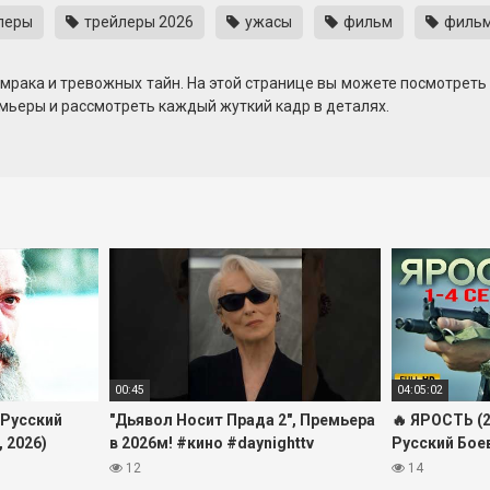
леры
трейлеры 2026
ужасы
фильм
фильм
 мрака и тревожных тайн. На этой странице вы можете посмотреть
мьеры и рассмотреть каждый жуткий кадр в деталях.
адочное проклятие, не раскрывая ключевых поворотов сюжета. 
опасности. Напряжённая атмосфера растёт от сцены к сцене, ос
онлайн, перематывайте самые пугающие моменты и изучайте визуа
роковых событиях, не пропустите этот трейлер в дубляже — он з
00:45
04:05:02
 Русский
"Дьявол Носит Прада 2", Премьера
🔥 ЯРОСТЬ (2
 2026)
в 2026м! #кино #daynighttv
Русский Боев
#фильмы #кино #звезды #стиль
Триллер | 
12
14
#трейлер