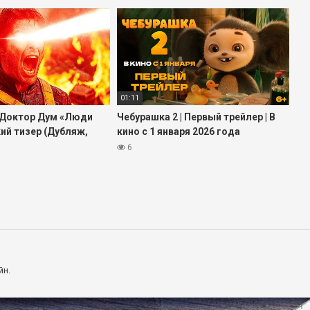
01:11
 Доктор Дум «Люди
Чебурашка 2 | Первый трейлер | В
кий тизер (Дубляж,
кино с 1 января 2026 года
@START_SHOWS
6
йн.