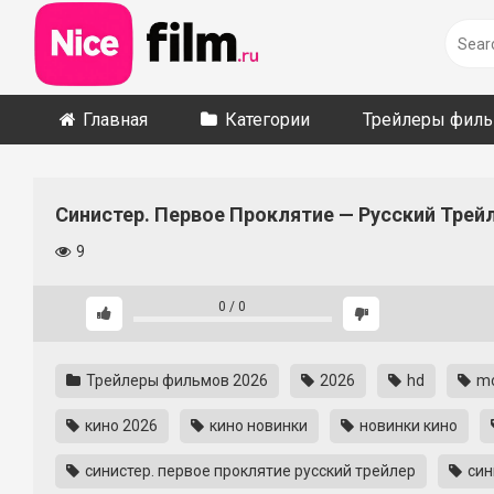
Skip
to
content
Главная
Категории
Трейлеры фил
Синистер. Первое Проклятие — Русский Трейл
9
0
/
0
Трейлеры фильмов 2026
2026
hd
mo
кино 2026
кино новинки
новинки кино
синистер. первое проклятие русский трейлер
син