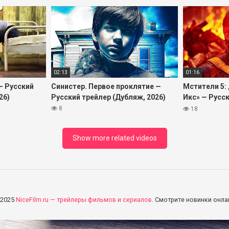
02:13
01:16
— Русский
Синистер. Первое проклятие —
Мстители 5:
26)
Русский трейлер (Дубляж, 2026)
Икс» — Русс
2026)
8
18
Show more related videos
 2025
NiceFilm.ru — трейлеры фильмов и сериалов
. Смотрите новинки онла