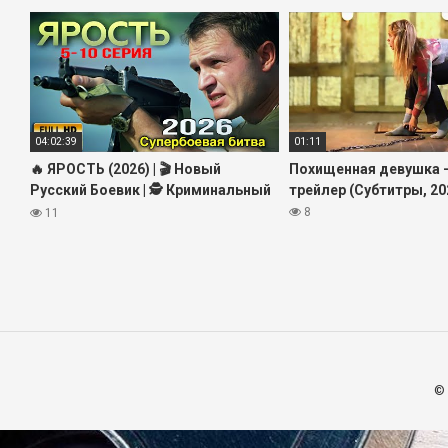
04:02:39
01:11
🔥 ЯРОСТЬ (2026) | 🎬 Новый
Похищенная девушка 
Русский Боевик | 🕵️ Криминальный
трейлер (Субтитры, 20
Триллер | 🎥 Полный Фильм HD
8
11
2026
©