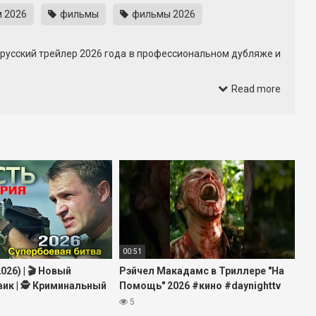
 2026
фильмы
фильмы 2026
 русский трейлер 2026 года в профессиональном дубляже и
Внимание уделено мрачным локациям, тревожному звуку и
Read more
тавляя вопросы без ответов.
льные детали. Трейлер даёт возможность заранее оценить
адаёт тон и готовит почву для будущего просмотра полного
00:51
026) | 🎬 Новый
Рэйчел Макадамс в Триллере "На
ик | 🕵️ Криминальный
Помощь" 2026 #кино #daynighttv
 Полный Фильм HD
#триллер #фильмы #трейлер
5