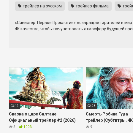
трейлер на русском
трейлер фильма
трей
«Синистер. Первое Проклятие» возвращает зрителей в мир
4K качестве, чтобы почувствовать атмосферу будущей пре
Официальный трейлер фильма аккуратно намекает на заг
визуальным образам, создающим ощущение надвигающейся 
Смотрите «Синистер. Первое Проклятие» в нашем плеере 
стиль постановки и общую тональность истории.
Если вы любите мрачные, атмосферные истории о тайнах и 
фильма.
03:12
02:28
Сказка о царе Салтане —
Смерть Робина Гуда —
Официальный трейлер #2 (2026)
трейлер (Субтитры, 4К,
5
100%
9