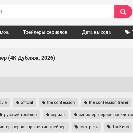
ьмов
Трейлеры сериалов
Дата выхода
ер (4K Дубляж, 2026)
vie
official
the confession
the confession trailer
русский трейлер
сериал
синистер. первое прокляти
истер. первое проклятие трейлер
смотреть
ТопКино