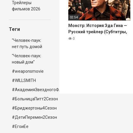
Трейлеры
фильмов 2026
02:54
Монстр: История Эда Гина —
Теги
Русский трейлер (Субтитры,
2025)
0
"Человек-паук:
нет путь домой
"Человек-паук:
новый дом"
#weaponsmovie
#WILLSMITH
#АкадемияЗвездногоФлота
#БольницаПитт2Сезон
#Бриджертоны4Сезон
#ДетиПеремен2Сезон
#ЕгоиЕе