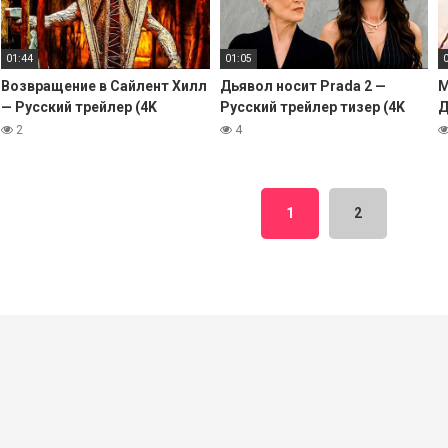
01:44
01:05
Возвращение в Сайлент Хилл
Дьявол носит Prada 2 —
М
— Русский трейлер (4K
Русский трейлер тизер (4K
Д
Субтитры, 2026) Кристоф Ган
Дубляж, 2026) Энн Хэтэуэй
Д
2
4
1
2