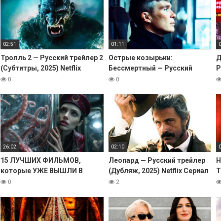
02:51
01:11
Тролль 2 — Русский трейлер 2
Острые козырьки:
Д
(Субтитры, 2025) Netflix
Бессмертный — Русский
Р
Фильм HD
трейлер тизер (4K Субтитры,
2
0
0
2026) Киллиан Мерфи
26:02
02:10
15 ЛУЧШИХ ФИЛЬМОВ,
Леопард — Русский трейлер
Н
которые УЖЕ ВЫШЛИ В
(Дубляж, 2025) Netflix Сериал
Т
ХОРОШЕМ КАЧЕСТВЕ. 2025
HD
Г
0
2