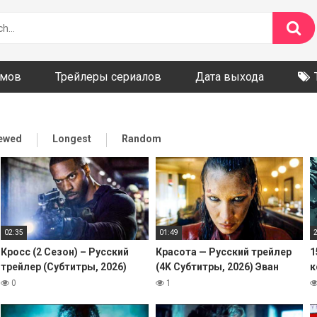
ьмов
Трейлеры сериалов
Дата выхода
iewed
Longest
Random
02:35
01:49
Кросс (2 Сезон) – Русский
Красота — Русский трейлер
1
трейлер (Субтитры, 2026)
(4K Субтитры, 2026) Эван
к
Алекс Кросс, Amazon Сериал
Питерс
Х
0
1
HD