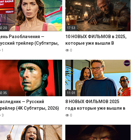
02:20
17:53
ень Разоблачения —
10 НОВЫХ ФИЛЬМОВ в 2025,
усский трейлер (Субтитры,
которые уже вышли В
026) Эмили Блант
ХОРОШЕМ КАЧЕСТВЕ!
1
0
02:35
11:01
аследник — Русский
8 НОВЫХ ФИЛЬМОВ 2025
рейлер (4K Субтитры, 2026)
года которые уже вышли в
лен Пауэлл
хорошем качестве
3
0