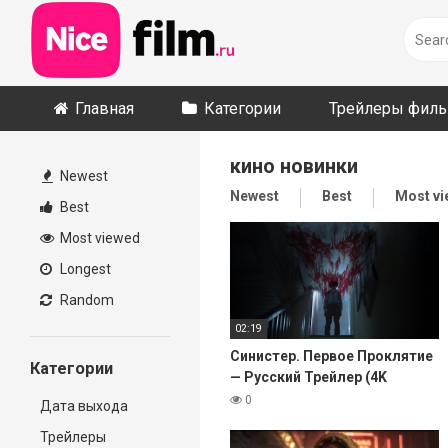
Skip
to
content
Главная
Категории
Трейлеры фил
кино новинки
Newest
Newest
Best
Most v
Best
Most viewed
Longest
Random
02:19
Синистер. Первое Проклятие
Категории
— Русский Трейлер (4K
Дубляж, 2026)
0
Дата выхода
Трейлеры