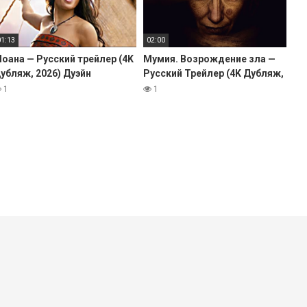
01:13
02:00
оана — Русский трейлер (4K
Мумия. Возрождение зла —
убляж, 2026) Дуэйн
Русский Трейлер (4K Дубляж,
жонсон
2026)
1
1