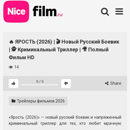
Skip
to
content
🔥 ЯРОСТЬ (2026) | 🎬 Новый Русский Боевик
| 🕵️ Криминальный Триллер | 🎥 Полный
Фильм HD
14
0
/
0
Share
Трейлеры фильмов 2026
«Ярость (2026)» — новый русский боевик и напряженный
криминальный триллер для тех, кто любит мрачную
атмосферу, высокие ставки и историю на пределе