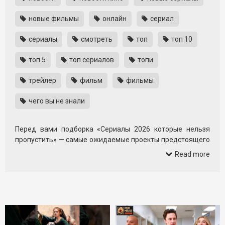
новые фильмы
онлайн
сериал
сериалы
смотреть
топ
топ 10
топ 5
топ сериалов
топи
трейлер
фильм
фильмы
чего вы не знали
Перед вами подборка «Сериалы 2026 которые нельзя
пропустить» — самые ожидаемые проекты предстоящего
года, собранные в одном видео на канале ДКино. Здесь
Read more
вы найдете свежие тизеры и трейлеры сериалов, о
которых уже сейчас много говорят зрители и критики.
В ролике представлены проекты самых разных жанров:
от напряжённых триллеров и мрачной фантастики до
атмосферных драм и динамичных экшен-историй.
Подборка поможет понять, какие сериалы 2026 года
стоит добавить в личный список ожидания и за какими