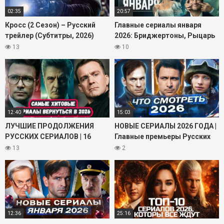
02:35
20:57
Кросс (2 Сезон) – Русский
Главные сериалы января
трейлер (Субтитры, 2026)
2026: Бриджертоны, Рыцарь
Алекс Кросс, Amazon Сериал
Семи Королевств, Ландыши
13
10
HD
12:40
15:03
ЛУЧШИЕ ПРОДОЛЖЕНИЯ
НОВЫЕ СЕРИАЛЫ 2026 ГОДА |
РУССКИХ СЕРИАЛОВ | 16
Главные премьеры Русских
Самых Ожидаемых Русских
сериалов и фильмов 2026
13
2
сериалов 2026 года
12:36
25:16