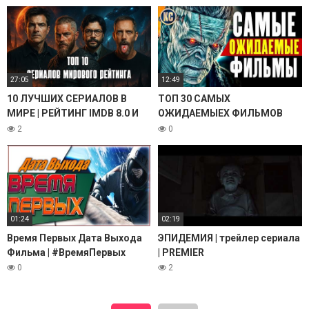
2023 КОТОРЫЕ УЖЕ ВЫШЛИ.
НОВЫЕ ТРЕЙЛЕРЫ. НОВИНКИ
НОВИНКИ
27:05
12:49
10 ЛУЧШИХ СЕРИАЛОВ В
ТОП 30 САМЫХ
МИРЕ | РЕЙТИНГ IMDB 8.0 И
ОЖИДАЕМЫЕХ ФИЛЬМОВ
ВЫШЕ | СЕРИАЛЫ НА ВЕЧЕР |
ВТОРОЙ ПОЛОВИНЫ 2025
2
0
ТОП 10 | ЧАСТЬ 2
ГОДА | ЛУЧШИЕ НОВИНКИ
КИНО | КиноСоветник
01:24
02:19
Время Первых Дата Выхода
ЭПИДЕМИЯ | трейлер сериала
Фильма | #ВремяПервых
| PREMIER
0
2