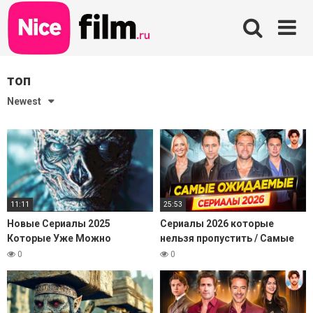
Skip
to
content
топ
Newest
11:11
25:53
Новые Сериалы 2025
Сериалы 2026 которые
Которые Уже Можно
нельзя пропустить / Самые
Посмотреть. Премьеры и
ожидаемые сериалы года //
0
0
Новые Сезоны
ДКино