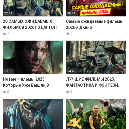
22:41
30:44
20 САМЫХ ОЖИДАЕМЫХ
Самые ожидаемые фильмы
ФИЛЬМОВ 2026 ГОДА! ТОП
2026 // ДКино
ТРЕЙЛЕРЫ. ЛУЧШИЕ НОВЫЕ
1
2
ФИЛЬМЫ. НОВИНКИ КИНО
СМОТРЕТЬ ОБЗОР
09:30
54:45
Новые Фильмы 2025
ЛУЧШИЕ ФИЛЬМЫ 2025.
Которые Уже Вышли В
ФАНТАСТИКА И ФЭНТЕЗИ.
Хорошем Качестве Август
КИНО ИТОГИ! НОВЫЕ
0
0
2025
ФИЛЬМЫ КОТОРЫЕ УЖЕ
ВЫШЛИ. ТОП НОВИНКИ