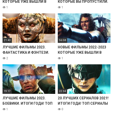
КОТОРЫЕ УЖЕ ВЫШЛИ В
КОТОРЫЕ ВЫ ПРОПУСТИЛИ.
ХОРОШЕМ КАЧЕСТВЕ. ТОП
ТОП 25! НОВИНКИ КИНО
1
1
20! ТРЕЙЛЕРЫ. ЛУЧШИЕ
ВЫШЛИ В ХОРОШЕМ
НОВИНКИ КИНО. ОБЗОР
КАЧЕСТВЕ ТРЕЙЛЕРЫ
21:43
56:58
ЛУЧШИЕ ФИЛЬМЫ 2023.
НОВЫЕ ФИЛЬМЫ 2022-2023
ФАНТАСТИКА И ФЭНТЕЗИ.
КОТОРЫЕ УЖЕ ВЫШЛИ В
ИТОГИ ГОДА! НОВЫЕ
ХОРОШЕМ КАЧЕСТВЕ! ТОП
2
1
ФИЛЬМЫ КОТОРЫЕ УЖЕ
ТРЕЙЛЕРЫ. ЛУЧШИЕ
ВЫШЛИ. ТОП НОВИНКИ
НОВИНКИ КИНО ОБЗОР
19:17
22:34
ЛУЧШИЕ ФИЛЬМЫ 2023.
20 ЛУЧШИХ СЕРИАЛОВ 2021!
БОЕВИКИ. ИТОГИ ГОДА! ТОП
ИТОГИ ГОДА! ТОП СЕРИАЛЫ
БОЕВИКОВ. НОВЫЕ ФИЛЬМЫ
2021 КОТОРЫЕ УЖЕ ВЫШЛИ.
1
0