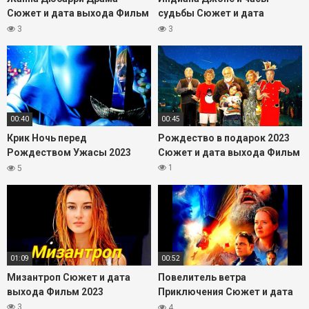
Сюжет и дата выхода Фильм
судьбы Сюжет и дата
2023
выхода Фильм 2023
3
3
00:40
00:45
Крик Ночь перед
Рождество в подарок 2023
Рождеством Ужасы 2023
Сюжет и дата выхода Фильм
Сюжет и дата выхода Фильм
1
5
01:09
00:52
Мизантроп Сюжет и дата
Повелитель ветра
выхода Фильм 2023
Приключения Сюжет и дата
выхода Фильм 2023
3
4