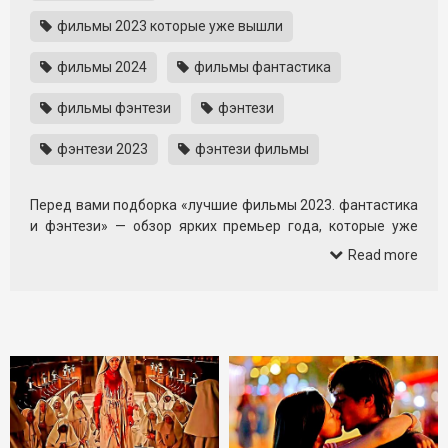
фильмы 2023 которые уже вышли
фильмы 2024
фильмы фантастика
фильмы фэнтези
фэнтези
фэнтези 2023
фэнтези фильмы
Перед вами подборка «лучшие фильмы 2023. фантастика
и фэнтези» — обзор ярких премьер года, которые уже
вышли и доступны к просмотру. В одном видео собраны
Read more
самые обсуждаемые новинки, чтобы вы быстро нашли,
что посмотреть сегодня вечером.
Зрителей ждут миры далёкого будущего, магические
королевства, битвы за судьбу вселенной и истории
простых людей, оказавшихся в необычных
обстоятельствах. Подборка сочетает зрелищный экшен,
атмосферное фэнтези и более вдумчивые, авторские
фантастические фильмы.
Формат напомнит расширенный видеообзор: