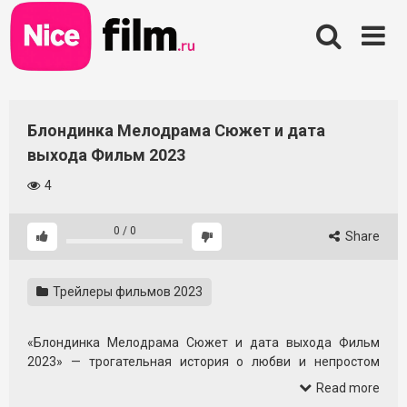
Skip
to
content
Блондинка Мелодрама Сюжет и дата
выхода Фильм 2023
4
0
/
0
Share
Трейлеры фильмов 2023
«Блондинка Мелодрама Сюжет и дата выхода Фильм
2023» — трогательная история о любви и непростом
выборе, созданная для тех, кто ценит эмоции и
Read more
атмосферу искренних чувств. Это мелодрама, в которой