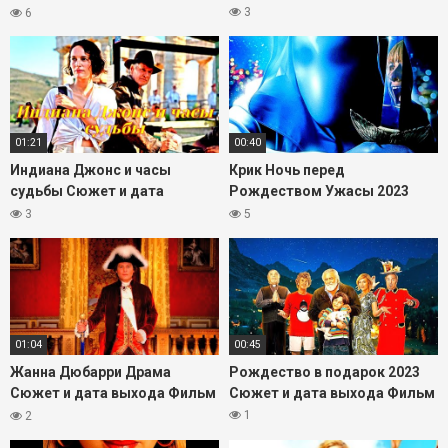
2023
3
6
01:21
00:40
Индиана Джонс и часы
Крик Ночь перед
судьбы Сюжет и дата
Рождеством Ужасы 2023
выхода Фильм 2023
Сюжет и дата выхода Фильм
3
5
01:04
00:45
Жанна Дюбарри Драма
Рождество в подарок 2023
Сюжет и дата выхода Фильм
Сюжет и дата выхода Фильм
2023
1
2