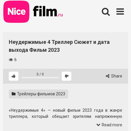
Skip
to
content
Неудержимые 4 Триллер Сюжет и дата
выхода Фильм 2023
6
0
/
0
Share
Трейлеры фильмов 2023
«Неудержимые 4» — новый фильм 2023 года в жанре
триллера, который обещает зрителям напряженную
атмосферу, рискованные миссии и накал эмоций до
Read more
финальных титров. Это кино для тех, кто любит динамику,