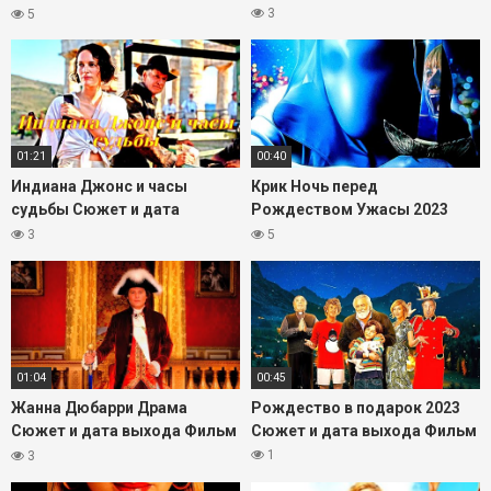
2023
3
5
01:21
00:40
Индиана Джонс и часы
Крик Ночь перед
судьбы Сюжет и дата
Рождеством Ужасы 2023
выхода Фильм 2023
Сюжет и дата выхода Фильм
3
5
01:04
00:45
Жанна Дюбарри Драма
Рождество в подарок 2023
Сюжет и дата выхода Фильм
Сюжет и дата выхода Фильм
2023
1
3