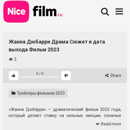
Skip
to
content
Жанна Дюбарри Драма Сюжет и дата
выхода Фильм 2023
2
0
/
0
Share
Трейлеры фильмов 2023
«Жанна Дюбарри» — драматический фильм 2023 года,
который делает ставку на сильные эмоции, сложные
характеры и атмосферный визуальный ряд. Это история,
Read more
где личный выбор, чувства и внутренняя борьба выходят