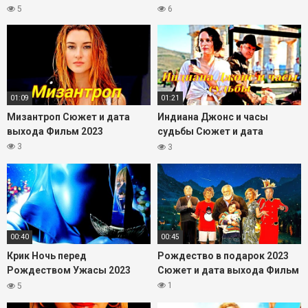
2023
2023
5
6
01:09
01:21
Мизантроп Сюжет и дата
Индиана Джонс и часы
выхода Фильм 2023
судьбы Сюжет и дата
выхода Фильм 2023
3
3
00:40
00:45
Крик Ночь перед
Рождество в подарок 2023
Рождеством Ужасы 2023
Сюжет и дата выхода Фильм
Сюжет и дата выхода Фильм
1
5