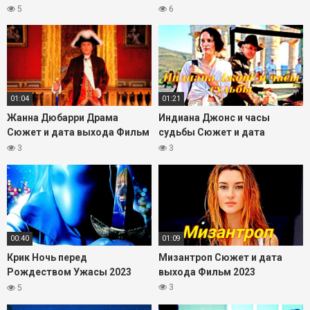
2023
2023
5
6
01:04
01:21
Жанна Дюбарри Драма
Индиана Джонс и часы
Сюжет и дата выхода Фильм
судьбы Сюжет и дата
2023
выхода Фильм 2023
3
3
00:40
01:09
Крик Ночь перед
Мизантроп Сюжет и дата
Рождеством Ужасы 2023
выхода Фильм 2023
Сюжет и дата выхода Фильм
3
5