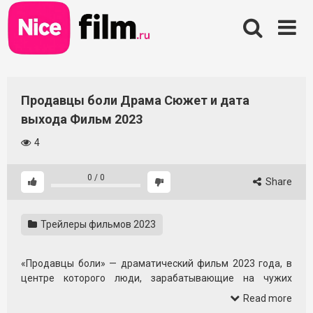
Skip
to
content
Продавцы боли Драма Сюжет и дата
выхода Фильм 2023
4
0
/
0
Share
Трейлеры фильмов 2023
«Продавцы боли» — драматический фильм 2023 года, в
центре которого люди, зарабатывающие на чужих
страданиях. Это история о моральном выборе, соблазне
Read more
лёгких денег и последствиях, к которым приводит