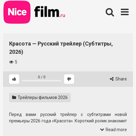
Skip
to
content
Красота — Русский трейлер (Субтитры,
2026)
5
0
/
0
Share
Трейлеры фильмов 2026
Перед вами русский трейлер с субтитрами новой
премьеры 2026 года «Красота». Короткий ролик знакомит
со стилем и настроением истории, намекает на ключевые
Read more
темы и задает тон будущему просмотру.