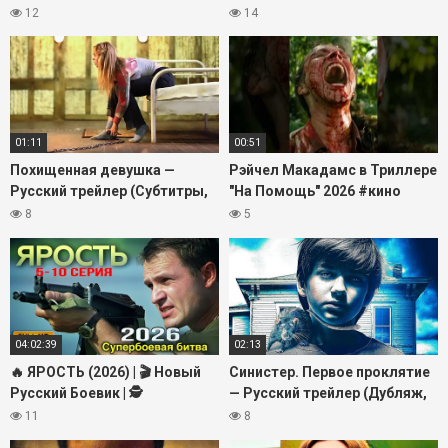
#daynighttv #фильмы #кино
Криминальный Триллер | 🎥
12
14
#звезды #стиль #трейлер
Полный Фильм HD
01:11
00:51
Похищенная девушка —
Рэйчел Макадамс в Триллере
Русский трейлер (Субтитры,
"На Помощь" 2026 #кино
2026)
#daynighttv #триллер
8
5
#фильмы #трейлер
04:02:39
02:13
🔥 ЯРОСТЬ (2026) | 🎬 Новый
Синистер. Первое проклятие
Русский Боевик | 🕵️
— Русский трейлер (Дубляж,
Криминальный Триллер | 🎥
2026)
11
8
Полный Фильм HD 2026