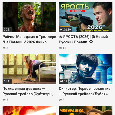
#звезды #стиль #трейлер
Полный Фильм HD
00:51
04:02:39
Рэйчел Макадамс в Триллере
🔥 ЯРОСТЬ (2026) | 🎬 Новый
"На Помощь" 2026 #кино
Русский Боевик | 🕵️
#daynighttv #триллер
Криминальный Триллер | 🎥
5
11
#фильмы #трейлер
Полный Фильм HD 2026
01:11
02:13
Похищенная девушка —
Синистер. Первое проклятие
Русский трейлер (Субтитры,
— Русский трейлер (Дубляж,
2026)
2026)
8
8