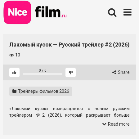
Skip
to
content
Лакомый кусок — Русский трейлер #2 (2026)
10
0
/
0
Share
Трейлеры фильмов 2026
«Лакомый кусок» возвращается с новым русским
трейлером №2 (2026), который раскрывает больше
деталей, но по‑прежнему аккуратно хранит интригу.
Read more
Свежий монтаж, динамичный ритм и акцент на эмоциях
создают ощущение, что перед нами история с