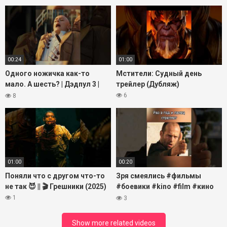
2025-2026
00:24
01:00
Одного ножичка как-то
Мстители: Судный день
мало. А шесть? | Дэдпул 3 |
трейлер (Дубляж)
Дэдпул и Росомаха #кино
6
8
#фильмы #shorts #дэдпул
01:00
00:20
Поняли что с другом что-то
Зря смеялись #фильмы
не так 😈 || 🎬 Грешники (2025)
#боевики #kino #film #кино
#movie #чтопосмотреть
1
3
Show more related videos