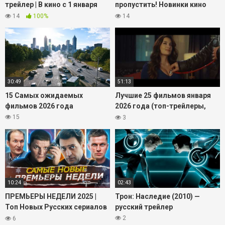
трейлер | В кино с 1 января
пропустить! Новинки кино
Включайте подборку, выбирайте понравившийся фильм
2026 года @START_SHOWS
2026. Часть 1
14
100%
14
по настроению и сразу переходите к просмотру в
хорошем качестве.
30:49
51:13
15 Самых ожидаемых
Лучшие 25 фильмов января
фильмов 2026 года
2026 года (топ-трейлеры,
новинки, премьеры)
15
3
10:24
02:43
ПРЕМЬЕРЫ НЕДЕЛИ 2025 |
Трон: Наследие (2010) —
Топ Новых Русских сериалов
русский трейлер
и фильмов декабрь январь
2
6