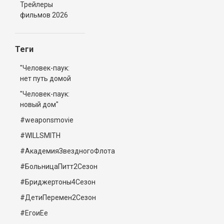
Трейлеры
фильмов 2026
Теги
"Человек-паук:
нет путь домой
"Человек-паук:
новый дом"
#weaponsmovie
#WILLSMITH
#АкадемияЗвездногоФлота
#БольницаПитт2Сезон
#Бриджертоны4Сезон
#ДетиПеремен2Сезон
#ЕгоиЕе