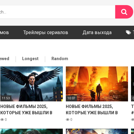
ьмов
Трейлеры сериалов
Дата выхода
iewed
Longest
Random
11:53
10:07
НОВЫЕ ФИЛЬМЫ 2025,
НОВЫЕ ФИЛЬМЫ 2025,
Т
КОТОРЫЕ УЖЕ ВЫШЛИ В
КОТОРЫЕ УЖЕ ВЫШЛИ В
#
ХОРОШЕМ КАЧЕСТВЕ! ЧТО
ХОРОШЕМ КАЧЕСТВЕ! ЧТО
#
0
0
ПОСМОТРЕТЬ ТОП 10
ПОСМОТРЕТЬ ТОП 9
ФИЛЬМОВ НОВИНКИ КИНО
ФИЛЬМОВ НОВИНКИ КИНО