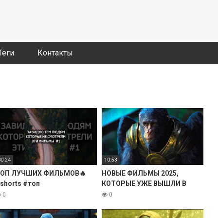
Теги
Контакты
00:24
10:53
ОП ЛУЧШИХ ФИЛЬМОВ🔥
НОВЫЕ ФИЛЬМЫ 2025,
shorts #топ
КОТОРЫЕ УЖЕ ВЫШЛИ В
лучшиефильмы
ХОРОШЕМ КАЧЕСТВЕ! ЧТО
0
0
ПОСМОТРЕТЬ ТОП 9
ФИЛЬМОВ НОВИНКИ КИНО