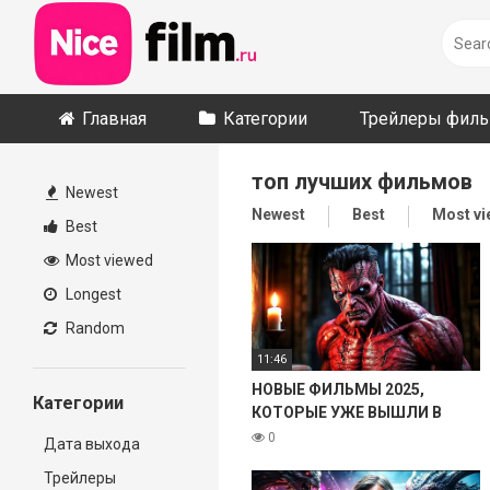
Skip
to
content
Главная
Категории
Трейлеры фил
топ лучших фильмов
Newest
Newest
Best
Most v
Best
Most viewed
Longest
Random
11:46
НОВЫЕ ФИЛЬМЫ 2025,
Категории
КОТОРЫЕ УЖЕ ВЫШЛИ В
ХОРОШЕМ КАЧЕСТВЕ! ЧТО
0
Дата выхода
ПОСМОТРЕТЬ ТОП 8
Трейлеры
ФИЛЬМОВ НОВИНКИ КИНО