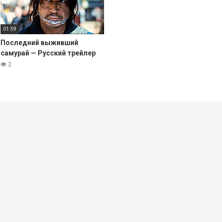
01:59
Последний выживший
самурай — Русский трейлер
(Субтитры, 2025) Netflix
2
Сериал HD