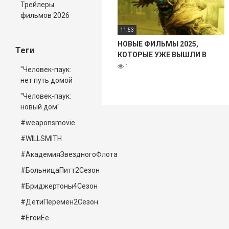
Трейлеры
фильмов 2026
11:53
НОВЫЕ ФИЛЬМЫ 2025,
Теги
КОТОРЫЕ УЖЕ ВЫШЛИ В
ХОРОШЕМ КАЧЕСТВЕ! ЧТО
1
"Человек-паук:
ПОСМОТРЕТЬ ТОП 8
нет путь домой
ФИЛЬМОВ НОВИНКИ КИНО
"Человек-паук:
новый дом"
#weaponsmovie
#WILLSMITH
#АкадемияЗвездногоФлота
#БольницаПитт2Сезон
#Бриджертоны4Сезон
#ДетиПеремен2Сезон
#ЕгоиЕе