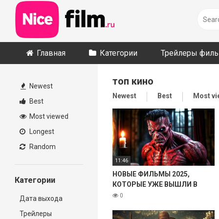
Skip
to
content
Главная
Категории
Трейлеры фил
топ кино
Newest
Newest
Best
Most v
Best
Most viewed
Longest
Random
11:46
НОВЫЕ ФИЛЬМЫ 2025,
Категории
КОТОРЫЕ УЖЕ ВЫШЛИ В
ХОРОШЕМ КАЧЕСТВЕ! ЧТО
0
Дата выхода
ПОСМОТРЕТЬ ТОП 8
Трейлеры
ФИЛЬМОВ НОВИНКИ КИНО