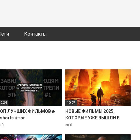
Теги
Контакты
00:24
10:07
ОП ЛУЧШИХ ФИЛЬМОВ🔥
НОВЫЕ ФИЛЬМЫ 2025,
shorts #топ
КОТОРЫЕ УЖЕ ВЫШЛИ В
лучшиефильмы
ХОРОШЕМ КАЧЕСТВЕ! ЧТО
0
0
ПОСМОТРЕТЬ ТОП 9
ФИЛЬМОВ НОВИНКИ КИНО