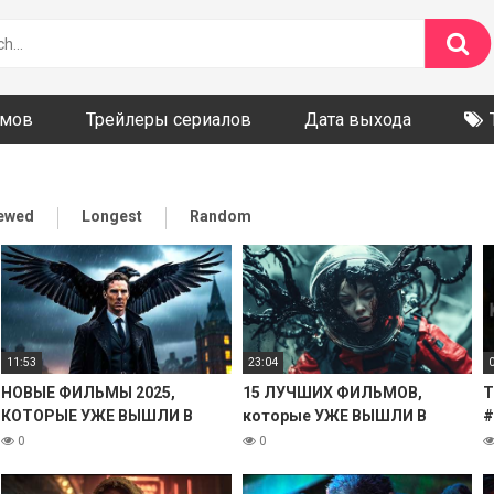
ьмов
Трейлеры сериалов
Дата выхода
iewed
Longest
Random
11:53
23:04
НОВЫЕ ФИЛЬМЫ 2025,
15 ЛУЧШИХ ФИЛЬМОВ,
Т
КОТОРЫЕ УЖЕ ВЫШЛИ В
которые УЖЕ ВЫШЛИ В
#
ХОРОШЕМ КАЧЕСТВЕ! ЧТО
ХОРОШЕМ КАЧЕСТВЕ. 2025
#
0
0
ПОСМОТРЕТЬ ТОП 10
ФИЛЬМОВ НОВИНКИ КИНО