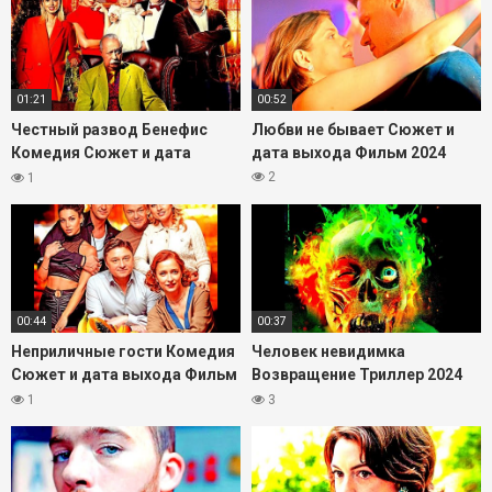
01:21
00:52
Честный развод Бенефис
Любви не бывает Сюжет и
Комедия Сюжет и дата
дата выхода Фильм 2024
выхода Фильм 2023
2
1
00:44
00:37
Неприличные гости Комедия
Человек невидимка
Сюжет и дата выхода Фильм
Возвращение Триллер 2024
2024
Сюжет и дата выхода Фильм
1
3