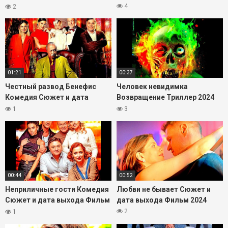
дата выхода Фильм 2023
4
2
01:21
00:37
Честный развод Бенефис
Человек невидимка
Комедия Сюжет и дата
Возвращение Триллер 2024
выхода Фильм 2023
Сюжет и дата выхода Фильм
1
3
00:44
00:52
Неприличные гости Комедия
Любви не бывает Сюжет и
Сюжет и дата выхода Фильм
дата выхода Фильм 2024
2024
2
1