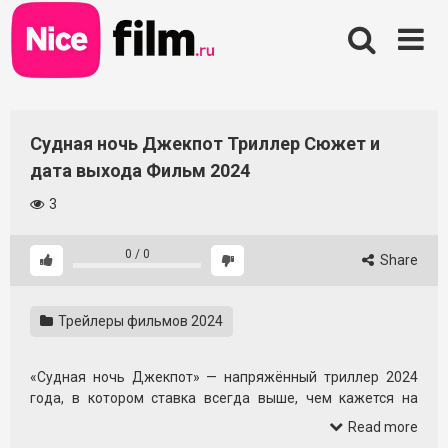
Skip
to
content
Судная ночь Джекпот Триллер Сюжет и
дата выхода Фильм 2024
3
0
/
0
Share
Трейлеры фильмов 2024
«Судная ночь Джекпот» — напряжённый триллер 2024
года, в котором ставка всегда выше, чем кажется на
первый взгляд. Название уже намекает на смертельно
Read more
опасную игру, где одна ночь может принести и богатство,