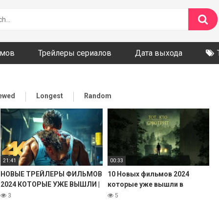
ьмов
Трейлеры сериалов
Дата выхода
iewed
Longest
Random
21:41
00:33
НОВЫЕ ТРЕЙЛЕРЫ ФИЛЬМОВ
10 Новых фильмов 2024
2024 КОТОРЫЕ УЖЕ ВЫШЛИ |
которые уже вышли в
НОВИНКИ КИНО 2024 | ТОП 10
хорошем качестве
3
5
ФИЛЬМОВ 2024