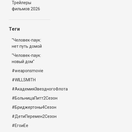
Трейлеры
фильмов 2026
Теги
"Человек-паук:
нет путь домой
"Человек-паук:
новый дом"
#weaponsmovie
#WILLSMITH
#АкадемияЗвездногоФлота
#БольницаПитт2Сезон
#Бриджертоны4Сезон
#ДетиПеремен2Сезон
#ЕгоиЕе