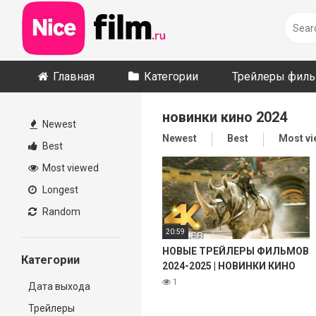
Skip
to
content
Главная
Категории
Трейлеры фил
новинки кино 2024
Newest
Newest
Best
Most v
Best
Most viewed
Longest
Random
20:59
НОВЫЕ ТРЕЙЛЕРЫ ФИЛЬМОВ
Категории
2024-2025 | НОВИНКИ КИНО
2024 | ТОП 10 ФИЛЬМОВ 2025
1
Дата выхода
Трейлеры