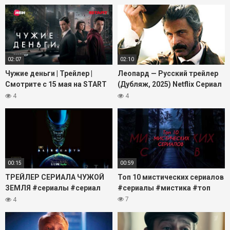
02:07
02:10
Чужие деньги | Трейлер |
Леопард — Русский трейлер
Смотрите с 15 мая на START
(Дубляж, 2025) Netflix Сериал
@START_SHOWS
HD
4
4
00:15
00:59
ТРЕЙЛЕР СЕРИАЛА ЧУЖОЙ
Топ 10 мистических сериалов
ЗЕМЛЯ #сериалы #сериал
#сериалы #мистика #топ
#чужой #трейлер #трейлеры
7
4
#кино #фильм #фильмы
#дата