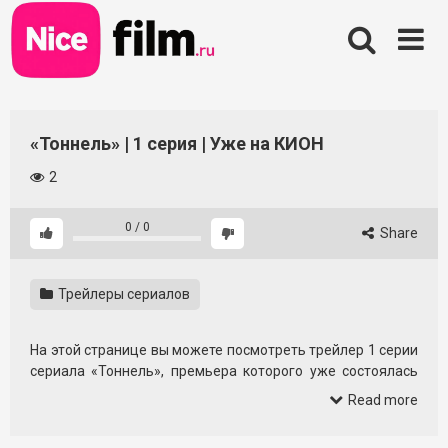
Skip
to
content
«Тоннель» | 1 серия | Уже на КИОН
2
0
/
0
Share
Трейлеры сериалов
На этой странице вы можете посмотреть трейлер 1 серии
сериала «Тоннель», премьера которого уже состоялась
на онлайн‑платформе КИОН. Короткий ролик знакомит с
Read more
настроением проекта и даёт первое представление о
том, с чего начинается история.