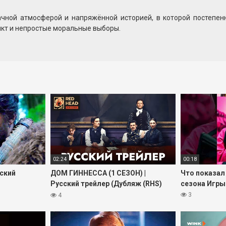
ачной атмосферой и напряжённой историей, в которой постепен
икт и непростые моральные выборы.
 составить первое впечатление о стиле повествования, визуаль
его напряжения и обещают динамичное развитие событий.
 «Метод (2015)» онлайн, чтобы решить, стоит ли добавлять его
и, предварительное знакомство с сезоном через трейлер поможет
ате и возвращайтесь к нам, чтобы следить за новыми роликами и 
02:24
00:18
сский
ДОМ ГИННЕССА (1 СЕЗОН) |
Что показал
Русский трейлер (Дубляж (RHS)
сезона Игры
Red Head Sound) | Сериал 2025
3
4