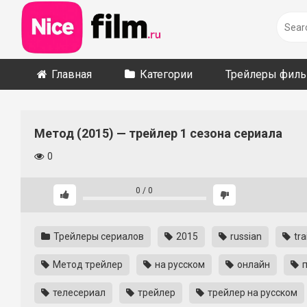
Skip
to
content
Главная
Категории
Трейлеры фил
Метод (2015) — трейлер 1 сезона сериала
0
0
/
0
Трейлеры сериалов
2015
russian
tra
Метод трейлер
на русском
онлайн
п
телесериал
трейлер
трейлер на русском