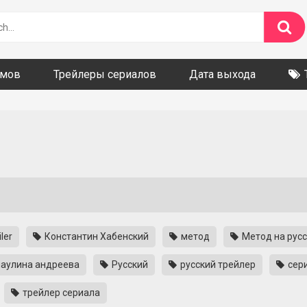
ьмов
Трейлеры сериалов
Дата выхода
iler
Константин Хабенский
метод
Метод на рус
аулина андреева
Русский
русский трейлер
сер
трейлер сериала