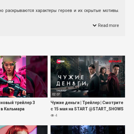
но раскрываются характеры героев и их скрытые мотивы.
ной подаче и общем настроении сериала. Монтаж, музыка и
Read more
 в свой список к просмотру. Если вам интересны мрачные
 понять, насколько этот проект вам подходит.
обновлениями по сериалу.
02:07
 новый трейлер 3
Чужие деньги | Трейлер | Смотрите
 в Кальмара
с 15 мая на START @START_SHOWS
4