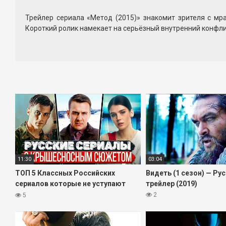
Трейлер сериала «Метод (2015)» знакомит зрителя с мр
Короткий ролик намекает на серьёзный внутренний конфл
Из официального трейлера 1 сезона «Метод (2015)» можно
отдельные ключевые сцены создают ощущение нарастающ
На этой странице вы можете посмотреть трейлер сериала
истории, сложные персонажи и продуманные сюжетные лини
Смотрите трейлер 1 сезона «Метод (2015)» в удобном форм
11:30
03:04
ТОП 5 Классных Российских
Видеть (1 сезон) — Ру
сериалов которые не уступают
трейлер (2019)
зарубежным
2
5