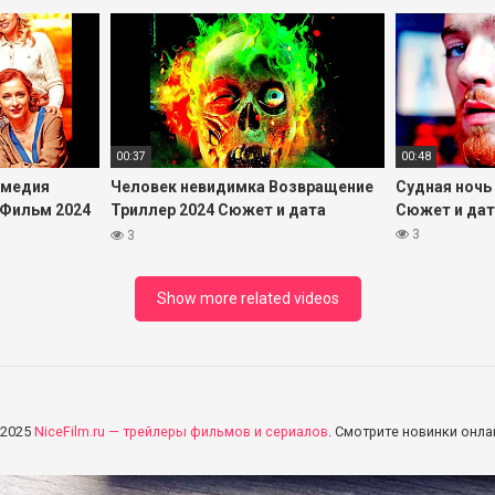
00:37
00:48
омедия
Человек невидимка Возвращение
Судная ночь
 Фильм 2024
Триллер 2024 Сюжет и дата
Сюжет и дат
выхода Фильм
3
3
Show more related videos
 2025
NiceFilm.ru — трейлеры фильмов и сериалов
. Смотрите новинки онла