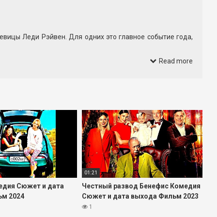
евицы Леди Рэйвен. Для одних это главное событие года,
вшееся шоу для него быстро теряет блеск: не разделяя
Read more
е-то прячется жестокий маньяк по прозвищу Мясник, и
ик и невидимую угрозу. В ролях — Джош Хартнетт, Ariel
01:21
едия Сюжет и дата
Честный развод Бенефис Комедия
ьм 2024
Сюжет и дата выхода Фильм 2023
1