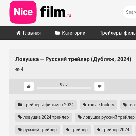
Skip
to
content
Главная
Категории
Трейлеры фил
Ловушка — Русский трейлер (Дубляж, 2024)
4
0
/
0
Трейлеры фильмов 2024
movie trailers
teas
ловушка 2024 трейлер
ловушка русский трейлер
русский трейлер
трейлер
трейлер 2024