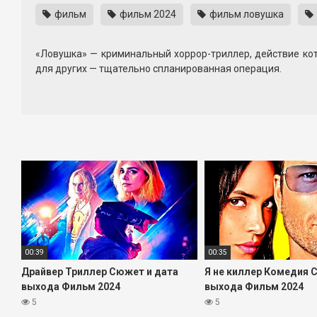
фильм
фильм 2024
фильм ловушка
«Ловушка» — криминальный хоррор-триллер, действие кот
для других — тщательно спланированная операция.
Отец Райли, Купер, добывает билеты, чтобы исполнить
подросткового восторга, он выходит из зала и замечает н
Из случайного разговора Купер узнает, что концерт 
правоохранители уверены, что он уже внутри арены.
Русский трейлер фильма «Ловушка» с дубляжом передает
Donoghue, Saleka Night Shyamalan, Элисон Пилл, Хейли Милл
00:39
00:35
Драйвер Триллер Сюжет и дата
Я не киллер Комедия 
выхода Фильм 2024
выхода Фильм 2024
5
5