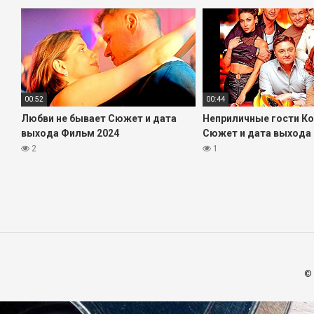
00:52
00:44
Любви не бывает Сюжет и дата
Неприличные гости К
выхода Фильм 2024
Сюжет и дата выхода
2
1
©