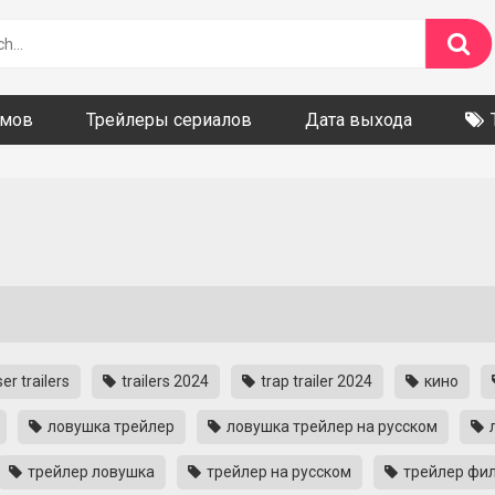
ьмов
Трейлеры сериалов
Дата выхода
er trailers
trailers 2024
trap trailer 2024
кино
ловушка трейлер
ловушка трейлер на русском
трейлер ловушка
трейлер на русском
трейлер фи