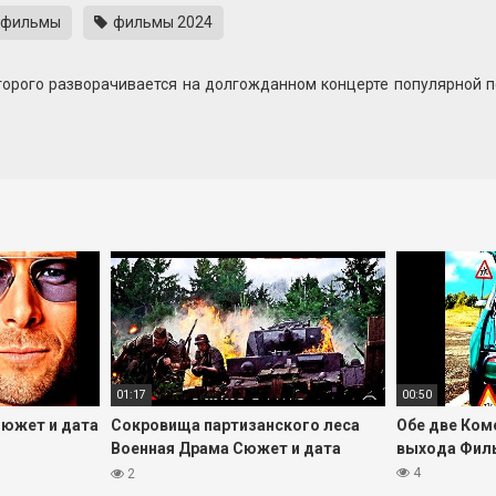
фильмы
фильмы 2024
орого разворачивается на долгожданном концерте популярной п
 мечту дочери и подарить ей встречу с кумиром. Но едва нача
епривычное количество полиции и военных.
— это прикрытие для масштабной облавы. В толпе фанатов гд
 нарастающее напряжение, противопоставляя фанатский праздн
з и другие.
01:17
00:50
Сюжет и дата
Сокровища партизанского леса
Обе две Ком
Военная Драма Сюжет и дата
выхода Фил
выхода Фильм 2023
4
2