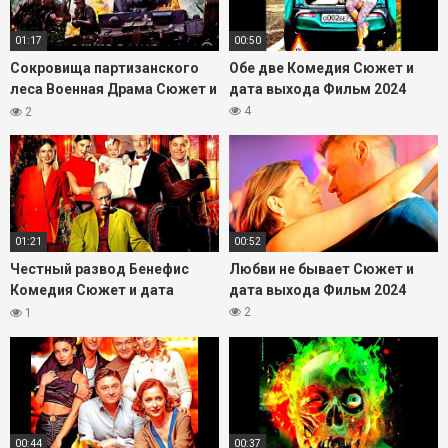
Русский трейлер 2024 года в дубляже поможет понять,
чего ждать от экшена, визуальных эффектов и
01:17
00:50
драматической истории о цене прогресса и силе
человеческого выбора.
Сокровища партизанского
Обе две Комедия Сюжет и
леса Военная Драма Сюжет и
дата выхода Фильм 2024
дата выхода Фильм 2023
4
2
01:21
00:52
Честный развод Бенефис
Любви не бывает Сюжет и
Комедия Сюжет и дата
дата выхода Фильм 2024
выхода Фильм 2023
2
1
00:44
00:37