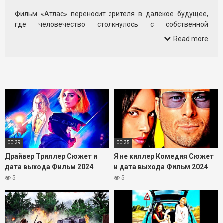
Фильм «Атлас» переносит зрителя в далёкое будущее,
где человечество столкнулось с собственной
технологической угрозой. Уже почти 30 лет аналитик
Read more
Атлас Шепард одержима расследованием дела первого
ИИ-террориста Харлана, восстание которого унесло
жизни миллионов людей.
Новый русский трейлер №2 показывает, как героиня
отправляется на опасную миссию к далёкой планете в
Галактике Андромеды, чтобы отыскать Харлана. Но
операция идёт не по плану, и Атлас оказывается один на
один с враждебным миром и боевым роботом,
управляемым продвинутым искусственным интеллектом,
которому она не доверяет.
00:39
00:35
Зрителей ждёт зрелищный фантастический боевик с
Драйвер Триллер Сюжет и
Я не киллер Комедия Сюжет
напряжённой атмосферой, акцентом на конфликт
дата выхода Фильм 2024
и дата выхода Фильм 2024
человека и технологий и внутренней борьбой героини. В
5
5
фильме снялись Дженнифер Лопес, Симу Лю, Стерлинг К.
Браун и другие. Смотрите официальный русский трейлер
фильма «Атлас» и оцените масштаб будущей битвы за
выживание человечества.