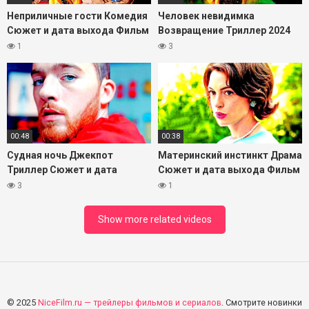
Неприличные гости Комедия
Человек невидимка
Сюжет и дата выхода Фильм
Возвращение Триллер 2024
2024
Сюжет и дата выхода Фильм
1
3
00:48
00:38
Судная ночь Джекпот
Материнский инстинкт Драма
Триллер Сюжет и дата
Сюжет и дата выхода Фильм
выхода Фильм 2024
2024
3
1
Show more related videos
© 2025
NiceFilm.ru — трейлеры фильмов и сериалов
. Смотрите новинки