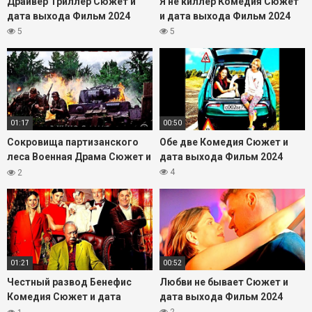
Драйвер Триллер Сюжет и
Я не киллер Комедия Сюжет
сэкономить время на поиске и сразу перейти к тем
дата выхода Фильм 2024
и дата выхода Фильм 2024
релизам, которые действительно стоят внимания.
5
5
01:17
00:50
Сокровища партизанского
Обе две Комедия Сюжет и
леса Военная Драма Сюжет и
дата выхода Фильм 2024
дата выхода Фильм 2023
4
2
01:21
00:52
Честный развод Бенефис
Любви не бывает Сюжет и
Комедия Сюжет и дата
дата выхода Фильм 2024
выхода Фильм 2023