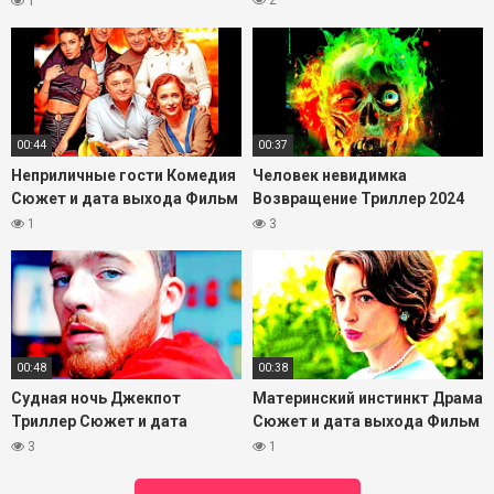
2
1
00:44
00:37
Неприличные гости Комедия
Человек невидимка
Сюжет и дата выхода Фильм
Возвращение Триллер 2024
2024
Сюжет и дата выхода Фильм
1
3
00:48
00:38
Судная ночь Джекпот
Материнский инстинкт Драма
Триллер Сюжет и дата
Сюжет и дата выхода Фильм
выхода Фильм 2024
2024
3
1