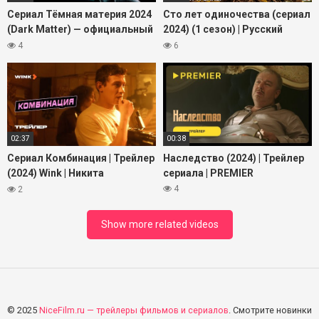
Сериал Тёмная материя 2024
Сто лет одиночества (сериал
(Dark Matter) — официальный
2024) (1 сезон) | Русский
трейлер на русском
трейлер (18+) | C 11 декабря,
4
6
«Netflix»
02:37
00:38
Сериал Комбинация | Трейлер
Наследство (2024) | Трейлер
(2024) Wink | Никита
сериала | PREMIER
Кологривый, Елизавета
4
2
Базыкина, Анастасия
Уколова
Show more related videos
© 2025
NiceFilm.ru — трейлеры фильмов и сериалов
. Смотрите новинки