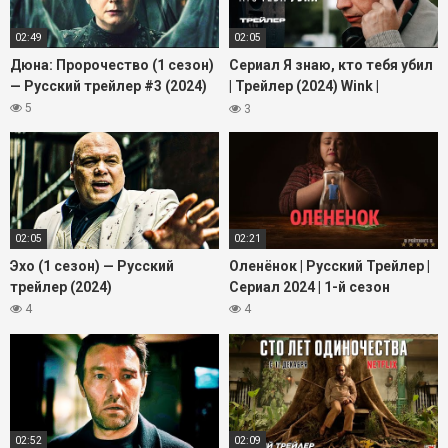
02:49
02:05
Дюна: Пророчество (1 сезон)
Сериал Я знаю, кто тебя убил
— Русский трейлер #3 (2024)
| Трейлер (2024) Wink |
Александр Яценко, Юлия
5
3
Снигирь, Михаил Тройник
02:05
02:21
Эхо (1 сезон) — Русский
Оленёнок | Русский Трейлер |
трейлер (2024)
Сериал 2024 | 1-й сезон
4
4
02:52
02:09