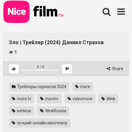
Skip
to
content
Зло | Трейлер (2024) Даниил Страхов
5
0
/
0
Share
Трейлеры сериалов 2024
more
more.tv
moretv
videomore
Wink
winkrus
WinkRussia
лучший онлайн кинотеатр