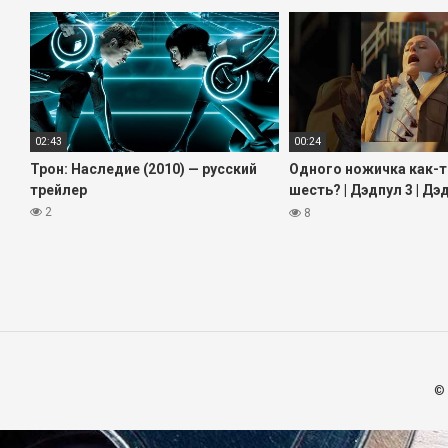
02:43
00:24
Трон: Наследие (2010) — русский
Одного ножичка как-т
трейлер
шесть? | Дэдпул 3 | Дэ
Росомаха #кино #фил
2
8
#дэдпул
©