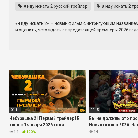
я иду искать 2 русский трейлер
я иду искать 2 тр
«Я иду искать 2» — новый фильм с интригующим названием
и оценить, чего ждать от предстоящей премьеры 2026 года
Официальный трейлер фильма «Я иду искать 2» намекает
вызвать вопросы, не раскрывая при этом ключевых событи
Русский трейлер с субтитрами подойдёт тем, кто предпоч
понять диалоги, интонации и настроение героев.
Смотрите трейлер «Я иду искать 2» онлайн, делитесь в
свежими материалами и видео.
01:11
00:15
Чебурашка 2 | Первый трейлер | В
Вы не должны это про
кино с 1 января 2026 года
Новинки кино 2026. Ча
@START_SHOWS
14
14
100%