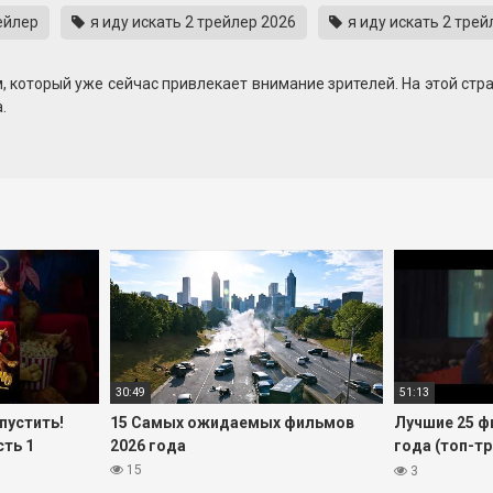
ейлер
я иду искать 2 трейлер 2026
я иду искать 2 трей
, который уже сейчас привлекает внимание зрителей. На этой стр
.
 на напряжённую атмосферу, динамику и неожиданные повороты
й.
итает смотреть новинки в оригинальном озвучании, но не хочет у
печатлениями и следите за обновлениями — по мере появления 
30:49
51:13
пустить!
15 Самых ожидаемых фильмов
Лучшие 25 ф
сть 1
2026 года
года (топ-т
премьеры)
15
3