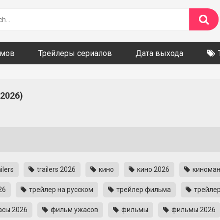
ьмов
Трейлеры сериалов
Дата выхода
 2026)
ilers
trailers 2026
кино
кино 2026
кинома
26
трейлер на русском
трейлер фильма
трейлер
сы 2026
фильм ужасов
фильмы
фильмы 2026