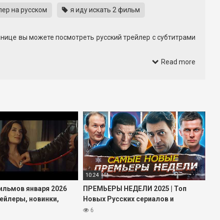
лер на русском
я иду искать 2 фильм
анице вы можете посмотреть русский трейлер с субтитрами
. Каждая сцена создана так, чтобы подогреть интерес и
Read more
пустить ни одной детали сюжета. Субтитры помогают лучше
новой информации о фильме мы будем дополнять страницу
10:24
ильмов января 2026
ПРЕМЬЕРЫ НЕДЕЛИ 2025 | Топ
рейлеры, новинки,
Новых Русских сериалов и
фильмов декабрь январь 2025-
6
2026