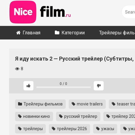
Skip
to
content
Главная
Категории
Трейлеры фил
Я иду искать 2 — Русский трейлер (Субтитры,
8
0
/
0
Трейлеры фильмов
movie trailers
teaser tra
новинки кино
русский трейлер
трейлер 20
трейлеры
трейлеры 2026
ужасы
ужа