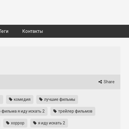
Теги
Контакты
Share
н
комедия
лучшие фильмы
 фильма я иду искать 2
трейлер фильмов
хоррор
я иду искать 2