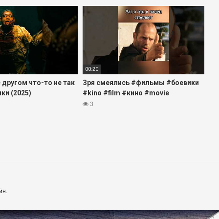
00:20
 другом что-то не так
Зря смеялись #фильмы #боевики
ники (2025)
#kino #film #кино #movie
#чтопосмотреть
3
йн.