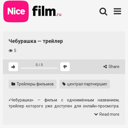
Skip
to
content
Чебурашка — трейлер
5
0
/
0
Share
Трейлеры фильмов
централ партнершип
«Чебурашка» — фильм с одноимённым названием,
трейлер которого уже доступен для онлайн-просмотра.
По первым кадрам можно составить собственное
Read more
впечатление о стиле, настроении и визуальном ряде этой
истории.