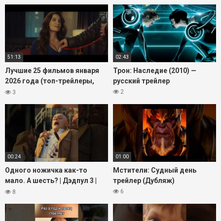
51:13
02:43
Лучшие 25 фильмов января
Трон: Наследие (2010) —
2026 года (топ-трейлеры,
русский трейлер
новинки, премьеры)
2
3
00:24
01:00
Одного ножичка как-то
Мстители: Судный день
мало. А шесть? | Дэдпул 3 |
трейлер (Дубляж)
Дэдпул и Росомаха #кино
6
8
#фильмы #shorts #дэдпул