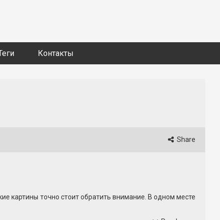
Теги
Контакты
Share
ие картины точно стоит обратить внимание. В одном месте
елодрамы. Каждый официальный трейлер фильма 2026 года