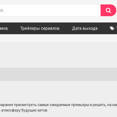
ьмов
Трейлеры сериалов
Дата выхода
заранее присмотреть самые ожидаемые премьеры и решить, на как
 атмосферу будущих хитов.
ными спецэффектами, так и более камерные драмы, триллеры и м