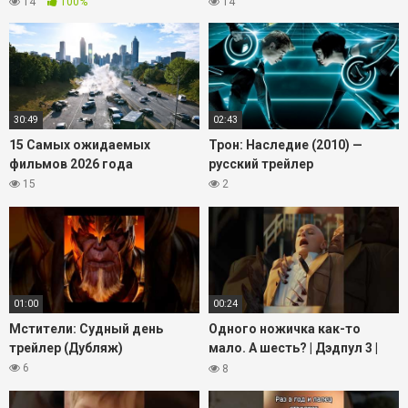
14
100%
14
30:49
02:43
15 Самых ожидаемых
Трон: Наследие (2010) —
фильмов 2026 года
русский трейлер
15
2
01:00
00:24
Мстители: Судный день
Одного ножичка как-то
трейлер (Дубляж)
мало. А шесть? | Дэдпул 3 |
Дэдпул и Росомаха #кино
6
8
#фильмы #shorts #дэдпул