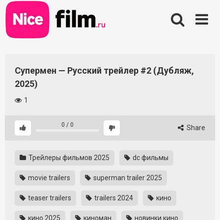
Skip
to
content
Супермен — Русский трейлер #2 (Дубляж,
2025)
1
0
/
0
Share
Трейлеры фильмов 2025
dc фильмы
movie trailers
superman trailer 2025
teaser trailers
trailers 2024
кино
кино 2025
киноман
новинки кино