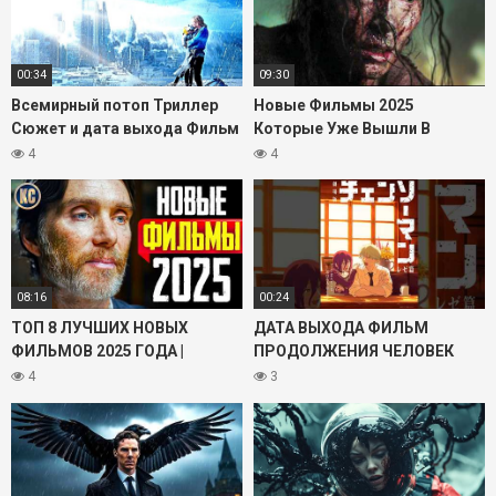
трейлер фильма «Супермен» 2025 года и приготовьтесь к
большой премьере в жанре фантастического боевика.
00:34
09:30
Всемирный потоп Триллер
Новые Фильмы 2025
Сюжет и дата выхода Фильм
Которые Уже Вышли В
2024
Хорошем Качестве Август
4
4
2025
08:16
00:24
ТОП 8 ЛУЧШИХ НОВЫХ
ДАТА ВЫХОДА ФИЛЬМ
ФИЛЬМОВ 2025 ГОДА |
ПРОДОЛЖЕНИЯ ЧЕЛОВЕК
ЛУЧШИЕ НОВИНКИ КИНО,
БЕНЗОПИЛА И МАГИЧЕСКАЯ
4
3
КОТОРЫЕ УЖЕ ВЫШЛИ |
БИТВА #аниме #фильм
КиноСоветник
#фильмы #трейлер