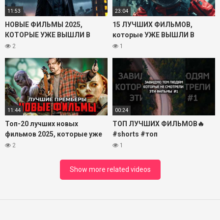
11:53
23:04
НОВЫЕ ФИЛЬМЫ 2025,
15 ЛУЧШИХ ФИЛЬМОВ,
КОТОРЫЕ УЖЕ ВЫШЛИ В
которые УЖЕ ВЫШЛИ В
ХОРОШЕМ КАЧЕСТВЕ! ЧТО
ХОРОШЕМ КАЧЕСТВЕ. 2025
2
1
ПОСМОТРЕТЬ ТОП 10
ФИЛЬМОВ НОВИНКИ КИНО
11:44
00:24
Топ-20 лучших новых
ТОП ЛУЧШИХ ФИЛЬМОВ🔥
фильмов 2025, которые уже
#shorts #топ
вышли в хорошем качестве
#лучшиефильмы
2
1
Show more related videos