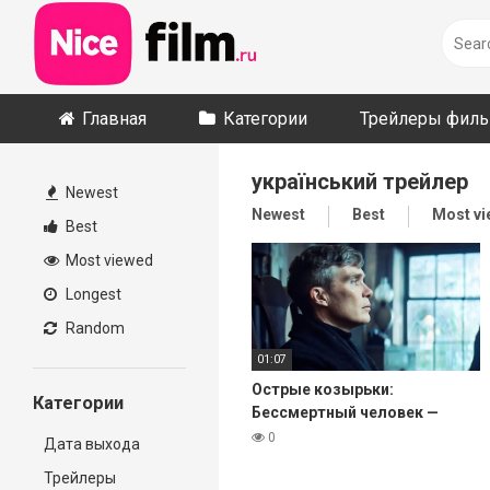
Skip
to
content
Главная
Категории
Трейлеры фил
український трейлер
Newest
Newest
Best
Most v
Best
Most viewed
Longest
Random
01:07
Острые козырьки:
Категории
Бессмертный человек —
Русский тизер-трейлер
0
Дата выхода
(Субтитры, 2026)
Трейлеры