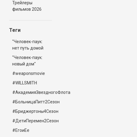
Трейлеры
фильмов 2026
Теги
"Человек-паук:
нет путь домой
"Человек-паук:
новый дом"
#weaponsmovie
#WILLSMITH
#АкадемияЗвездногоФлота
#БольницаПитт2Сезон
#Бриджертоны4Сезон
#ДетиПеремен2Сезон
#ЕгоиЕе