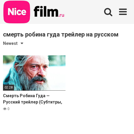
Skip
to
content
смерть робина гуда трейлер на русском
Newest
02:28
Смерть Робина Гуда —
Русский трейлер (Субтитры,
4К, 2026)
0