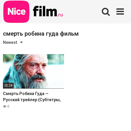
Skip
to
content
смерть робина гуда фильм
Newest
02:28
Смерть Робина Гуда —
Русский трейлер (Субтитры,
4К, 2026)
0