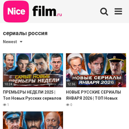
Skip
to
content
сериалы россия
Newest
10:24
12:36
ПРЕМЬЕРЫ НЕДЕЛИ 2025 |
НОВЫЕ РУССКИЕ СЕРИАЛЫ
Топ Новых Русских сериалов
ЯНВАРЯ 2026 | ТОП Новых
и фильмов декабрь январь
сериалов и фильмов 2026
1
0
2025-2026
года