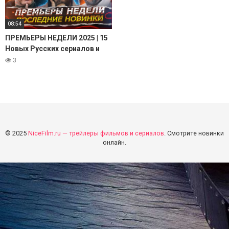
08:54
ПРЕМЬЕРЫ НЕДЕЛИ 2025 | 15
Новых Русских сериалов и
фильмов ноября 2025 года
3
© 2025
NiceFilm.ru — трейлеры фильмов и сериалов
. Смотрите новинки
онлайн.