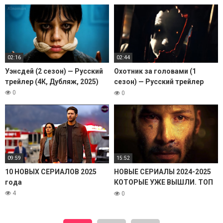
02:16
02:44
Уэнсдей (2 сезон) — Русский
Охотник за головами (1
трейлер (4К, Дубляж, 2025)
сезон) — Русский трейлер
(2025)
0
0
09:59
15:52
10 НОВЫХ СЕРИАЛОВ 2025
НОВЫЕ СЕРИАЛЫ 2024-2025
года
КОТОРЫЕ УЖЕ ВЫШЛИ. ТОП
15! ТРЕЙЛЕРЫ. ЛУЧШИЕ
4
0
НОВИНКИ СЕРИАЛОВ И
ФИЛЬМОВ ОБЗОР