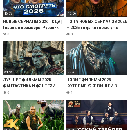
15:03
10:06
НОВЫЕ СЕРИАЛЫ 2026 ГОДА |
ТОП 9 НОВЫХ СЕРИАЛОВ 2026
Главные премьеры Русских
— 2025 года которые уже
сериалов и фильмов 2026
вышли! / НОВЫЕ СЕРИАЛЫ
0
0
(ОБЗОР ЛУЧШИХ НОВИНОК)
54:45
22:31
ЛУЧШИЕ ФИЛЬМЫ 2025.
НОВЫЕ ФИЛЬМЫ 2025
ФАНТАСТИКА И ФЭНТЕЗИ.
КОТОРЫЕ УЖЕ ВЫШЛИ В
КИНО ИТОГИ! НОВЫЕ
ХОРОШЕМ КАЧЕСТВЕ. ТОП
0
1
ФИЛЬМЫ КОТОРЫЕ УЖЕ
15! ТРЕЙЛЕРЫ. ЛУЧШИЕ
ВЫШЛИ. ТОП НОВИНКИ
НОВИНКИ КИНО. ОБЗОР