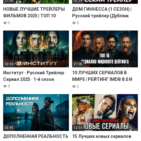
21:05
02:24
НОВЫЕ ЛУЧШИЕ ТРЕЙЛЕРЫ
ДОМ ГИННЕССА (1 СЕЗОН) |
ФИЛЬМОВ 2025 | ТОП 10
Русский трейлер (Дубляж
НОВЫХ ФИЛЬМОВ 2025 |
(RHS) Red Head Sound) |
0
0
НОВИНКИ КИНО 2025
Сериал 2025
02:34
27:05
Институт · Русский Трейлер ·
10 ЛУЧШИХ СЕРИАЛОВ В
Сериал 2025 · 1-й сезон
МИРЕ | РЕЙТИНГ IMDB 8.0 И
ВЫШЕ | СЕРИАЛЫ НА ВЕЧЕР |
0
2
ТОП 10 | ЧАСТЬ 2
02:43
12:53
ДОПОЛНЕННАЯ РЕАЛЬНОСТЬ
15 Лучших новых сериалов