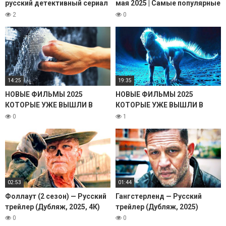
русский детективный сериал
мая 2025 | Самые популярные
2026 — трейлер ии
сериалы, которые стоит
2
0
посмотреть
14:25
19:35
НОВЫЕ ФИЛЬМЫ 2025
НОВЫЕ ФИЛЬМЫ 2025
КОТОРЫЕ УЖЕ ВЫШЛИ В
КОТОРЫЕ УЖЕ ВЫШЛИ В
ХОРОШЕМ КАЧЕСТВЕ. ТОП
ХОРОШЕМ КАЧЕСТВЕ. ТОП
0
1
15! ТРЕЙЛЕРЫ. ЛУЧШИЕ
15! ТРЕЙЛЕРЫ. ЛУЧШИЕ
НОВИНКИ КИНО. ОБЗОР
НОВИНКИ КИНО. ОБЗОР
02:53
01:44
Фоллаут (2 сезон) — Русский
Гангстерленд — Русский
трейлер (Дубляж, 2025, 4К)
трейлер (Дубляж, 2025)
0
0