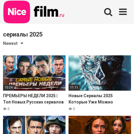
Skip
to
content
сериалы 2025
Newest
10:24
11:11
ПРЕМЬЕРЫ НЕДЕЛИ 2025 |
Новые Сериалы 2025
Топ Новых Русских сериалов
Которые Уже Можно
и фильмов декабрь январь
Посмотреть. Премьеры и
0
0
2025-2026
Новые Сезоны