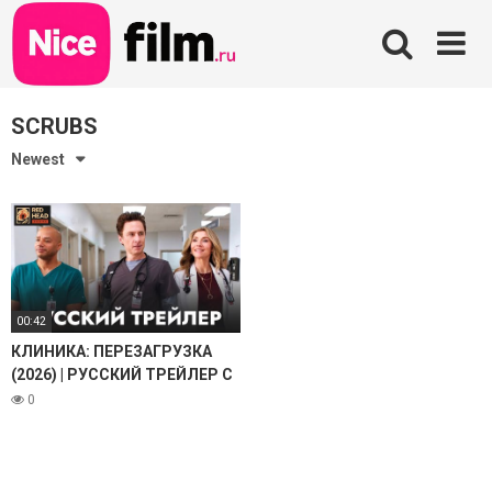
Skip
to
content
SCRUBS
Newest
00:42
КЛИНИКА: ПЕРЕЗАГРУЗКА
(2026) | РУССКИЙ ТРЕЙЛЕР С
ТЕМИ САМЫМИ ГОЛОСАМИ
0
MTV (РЫБОВ И
ТРЫНДЯЙКИНА, RHS)