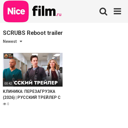
Skip
to
content
SCRUBS Reboot trailer
Newest
00:42
КЛИНИКА: ПЕРЕЗАГРУЗКА
(2026) | РУССКИЙ ТРЕЙЛЕР С
ТЕМИ САМЫМИ ГОЛОСАМИ
0
MTV (РЫБОВ И
ТРЫНДЯЙКИНА, RHS)