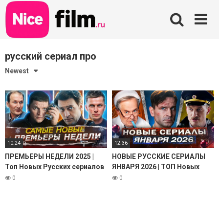
Skip
to
content
русский сериал про
Newest
10:24
12:36
ПРЕМЬЕРЫ НЕДЕЛИ 2025 |
НОВЫЕ РУССКИЕ СЕРИАЛЫ
Топ Новых Русских сериалов
ЯНВАРЯ 2026 | ТОП Новых
и фильмов декабрь январь
сериалов и фильмов 2026
0
0
2025-2026
года