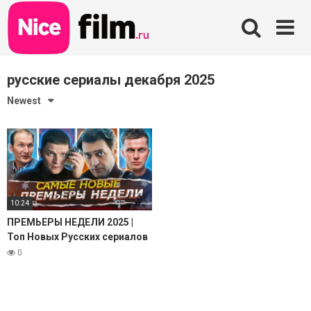
Skip
to
content
русские сериалы декабря 2025
Newest
10:24
ПРЕМЬЕРЫ НЕДЕЛИ 2025 |
Топ Новых Русских сериалов
и фильмов декабрь январь
0
2025-2026