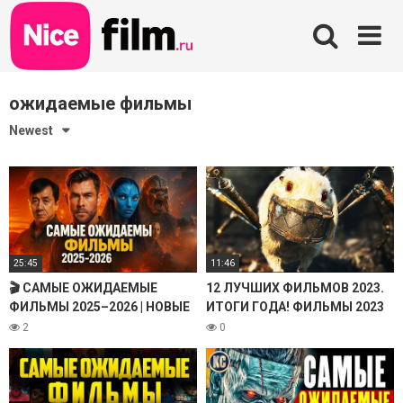
Skip
to
content
ожидаемые фильмы
Newest
25:45
11:46
🎬 САМЫЕ ОЖИДАЕМЫЕ
12 ЛУЧШИХ ФИЛЬМОВ 2023.
ФИЛЬМЫ 2025–2026 | НОВЫЕ
ИТОГИ ГОДА! ФИЛЬМЫ 2023
ТРЕЙЛЕРЫ
КОТОРЫЕ УЖЕ ВЫШЛИ.
2
0
НОВЫЕ ТРЕЙЛЕРЫ. ТОП
НОВИНКИ КИНО