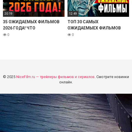
20:19
12:49
35 ОЖИДАЕМЫХ ФИЛЬМОВ
ТОП 30 САМЫХ
2026 ГОДА! ЧТО
ОЖИДАЕМЫЕХ ФИЛЬМОВ
ПОСМОТРЕТЬ В КИНО?
ВТОРОЙ ПОЛОВИНЫ 2025
0
0
ГОДА | ЛУЧШИЕ НОВИНКИ
КИНО | КиноСоветник
© 2025
NiceFilm.ru — трейлеры фильмов и сериалов
. Смотрите новинки
онлайн.