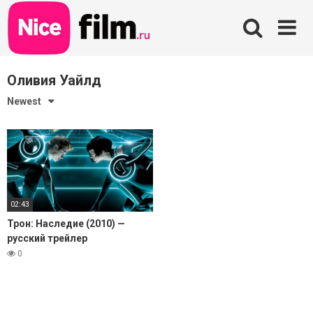
Skip
to
content
Оливия Уайлд
Newest
02:43
Трон: Наследие (2010) —
русский трейлер
0