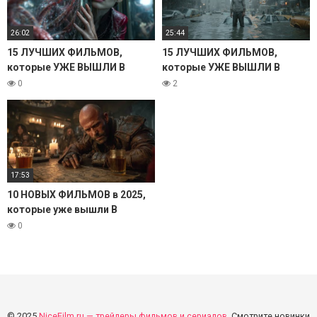
26:02
25:44
15 ЛУЧШИХ ФИЛЬМОВ,
15 ЛУЧШИХ ФИЛЬМОВ,
которые УЖЕ ВЫШЛИ В
которые УЖЕ ВЫШЛИ В
ХОРОШЕМ КАЧЕСТВЕ. 2025
ХОРОШЕМ КАЧЕСТВЕ. 2025
0
2
17:53
10 НОВЫХ ФИЛЬМОВ в 2025,
которые уже вышли В
ХОРОШЕМ КАЧЕСТВЕ!
0
© 2025
NiceFilm.ru — трейлеры фильмов и сериалов
. Смотрите новинки