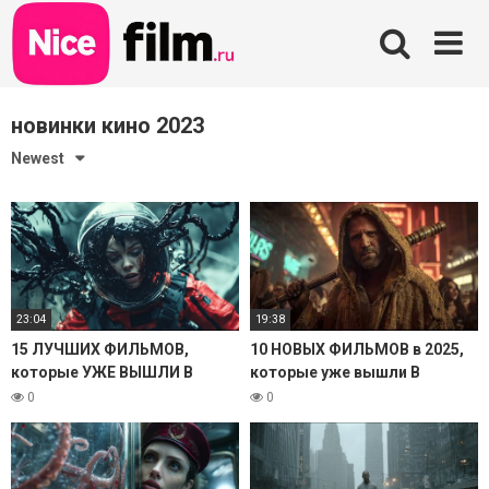
Skip
to
content
новинки кино 2023
Newest
23:04
19:38
15 ЛУЧШИХ ФИЛЬМОВ,
10 НОВЫХ ФИЛЬМОВ в 2025,
которые УЖЕ ВЫШЛИ В
которые уже вышли В
ХОРОШЕМ КАЧЕСТВЕ. 2025
ХОРОШЕМ КАЧЕСТВЕ!
0
0