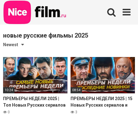
Skip
to
content
новые русские фильмы 2025
Newest
10:24
08:54
ПРЕМЬЕРЫ НЕДЕЛИ 2025 |
ПРЕМЬЕРЫ НЕДЕЛИ 2025 | 15
Топ Новых Русских сериалов
Новых Русских сериалов и
и фильмов декабрь январь
фильмов ноября 2025 года
0
3
2025-2026