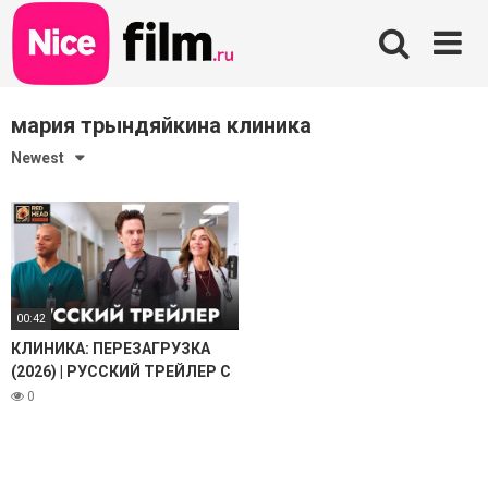
Skip
to
content
мария трындяйкина клиника
Newest
00:42
КЛИНИКА: ПЕРЕЗАГРУЗКА
(2026) | РУССКИЙ ТРЕЙЛЕР С
ТЕМИ САМЫМИ ГОЛОСАМИ
0
MTV (РЫБОВ И
ТРЫНДЯЙКИНА, RHS)