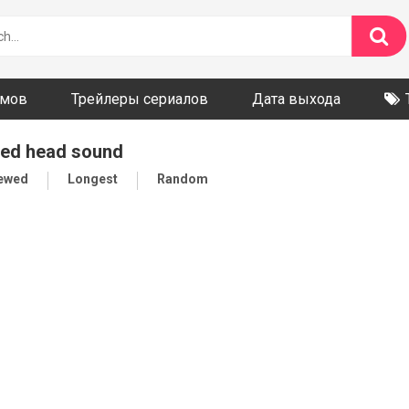
ьмов
Трейлеры сериалов
Дата выхода
red head sound
iewed
Longest
Random