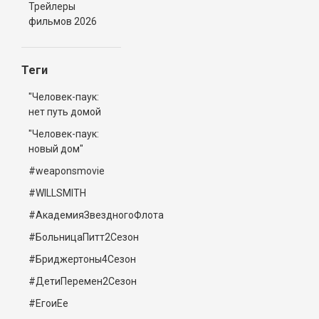
Трейлеры
фильмов 2026
Теги
"Человек-паук:
нет путь домой
"Человек-паук:
новый дом"
#weaponsmovie
#WILLSMITH
#АкадемияЗвездногоФлота
#БольницаПитт2Сезон
#Бриджертоны4Сезон
#ДетиПеремен2Сезон
#ЕгоиЕе