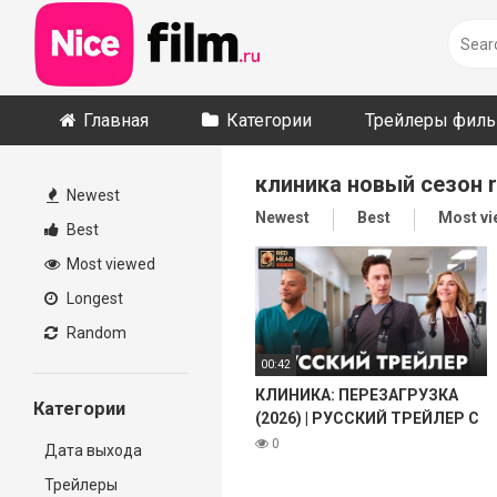
Skip
to
content
Главная
Категории
Трейлеры фил
клиника новый сезон 
Newest
Newest
Best
Most v
Best
Most viewed
Longest
Random
00:42
КЛИНИКА: ПЕРЕЗАГРУЗКА
Категории
(2026) | РУССКИЙ ТРЕЙЛЕР С
ТЕМИ САМЫМИ ГОЛОСАМИ
0
Дата выхода
MTV (РЫБОВ И
Трейлеры
ТРЫНДЯЙКИНА, RHS)