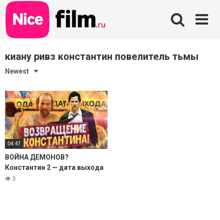
Skip
to
content
киану ривз константин повелитель тьмы
Newest
04:47
ВОЙНА ДЕМОНОВ?
Константин 2 — дата выхода
фильма! (Киану Ривз)
3