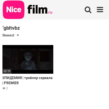
Skip
to
content
‘gbltvbz
Newest
02:19
ЭПИДЕМИЯ | трейлер сериала
| PREMIER
2