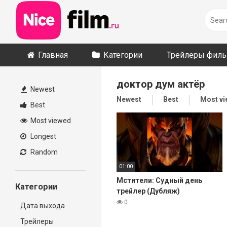
Skip
to
content
Главная
Категории
Трейлеры фил
доктор дум актёр
Newest
Newest
Best
Most v
Best
Most viewed
Longest
Random
01:00
Мстители: Судный день
Категории
трейлер (Дубляж)
0
Дата выхода
Трейлеры