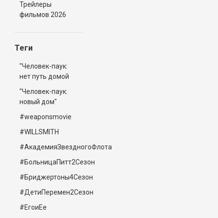
Трейлеры
фильмов 2026
Теги
"Человек-паук:
нет путь домой
"Человек-паук:
новый дом"
#weaponsmovie
#WILLSMITH
#АкадемияЗвездногоФлота
#БольницаПитт2Сезон
#Бриджертоны4Сезон
#ДетиПеремен2Сезон
#ЕгоиЕе