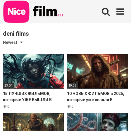
Skip
to
content
deni films
Newest
23:04
19:38
15 ЛУЧШИХ ФИЛЬМОВ,
10 НОВЫХ ФИЛЬМОВ в 2025,
которые УЖЕ ВЫШЛИ В
которые уже вышли В
ХОРОШЕМ КАЧЕСТВЕ. 2025
ХОРОШЕМ КАЧЕСТВЕ!
0
0