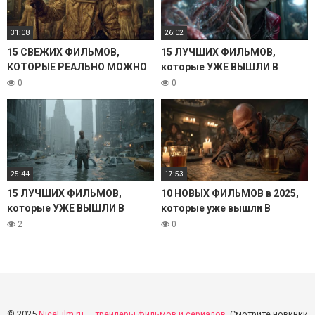
31:08
26:02
15 СВЕЖИХ ФИЛЬМОВ,
15 ЛУЧШИХ ФИЛЬМОВ,
КОТОРЫЕ РЕАЛЬНО МОЖНО
которые УЖЕ ВЫШЛИ В
ПОСМОТРЕТЬ! 2025
ХОРОШЕМ КАЧЕСТВЕ. 2025
0
0
25:44
17:53
15 ЛУЧШИХ ФИЛЬМОВ,
10 НОВЫХ ФИЛЬМОВ в 2025,
которые УЖЕ ВЫШЛИ В
которые уже вышли В
ХОРОШЕМ КАЧЕСТВЕ. 2025
ХОРОШЕМ КАЧЕСТВЕ!
2
0
© 2025
NiceFilm.ru — трейлеры фильмов и сериалов
. Смотрите новинки