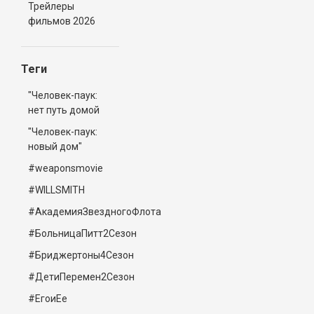
Трейлеры
фильмов 2026
Теги
"Человек-паук:
нет путь домой
"Человек-паук:
новый дом"
#weaponsmovie
#WILLSMITH
#АкадемияЗвездногоФлота
#БольницаПитт2Сезон
#Бриджертоны4Сезон
#ДетиПеремен2Сезон
#ЕгоиЕе